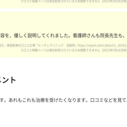
※口コミ掲載ページは現在削除されているため閲覧できません（2023年5月26日時
内容を、優しく説明してくれました。看護師さんも院長先生も
元：美容医療の口コミ広場「ルーチェクリニック 池袋院」https://report.clinic/detail/L_3019128/act
※口コミ掲載ページは現在削除されているため閲覧できません（2023年5月26日時
メント
す。あれもこれも治療を受けたくなります。口コミなどを見て