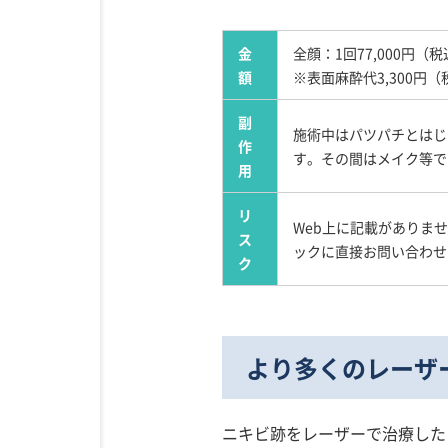
金
全顔：1回77,000円（税
額
※表面麻酔代3,300円（
副
施術中はパツパチとはじ
作
す。その間はメイク等で
用
リ
Web上に記載がありま
ス
ックに直接お問い合わせ
ク
より多くのレーザ
ニキビ跡をレーザーで治療した