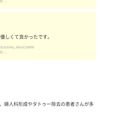
点）。
、優しくて良かったです。
ivity_detail/28498
点）。
、婦人科形成やタトゥー除去の患者さんが多