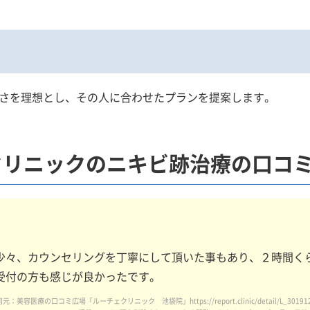
さを理想とし、その人に合わせたプランを提案します。
クリニックの
ニキビ跡治療の口コ
少々、カウンセリングを丁寧にして頂いた事もあり、２時間く
受付の方も感じが良かったです。
元：美容医療の口コミ広場「ルーチェクリニック 池袋院」https://report.clinic/detail/L_3019128/act