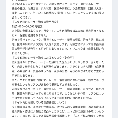
※上記はあくまでも目安です。治療を受けるクリニック、選択するレーザー・
機器の種類、治療方法、肌の状態、医師の判断により治療期間・回数は大きく
変動しますので、気になる方は受診を検討しているクリニックまで直接お問い
合わせください。
【ニキビ跡のレーザー治療の費用目安】
1回5,000～50,000円程度
※上記の金額はあくまでも目安です。ニキビ跡治療は基本的に美容医療となる
ため、保険は適用されません。
治療を受けるクリニック、選択するレーザー・機器の種類、治療方法、肌の状
態、医師の判断により費用は大きく変動します。治療方法によっては表面麻酔
等の費用が別途発生する可能性もありますので、クリニックまで直接お問い合
わせください。
【ニキビ跡のレーザー治療におけるリスク・副作用】
個人差はありますが、レーザーを照射した箇所がヒリヒリしたり、赤くなった
り、色素沈着が生じたりする可能性があります。フラクショナル照射（点状照
射）の場合には、皮膚のザラつき、点状の出血、点状のかさぶたなどが生じる
可能性もあります。
また、ニキビ跡治療に限らず、レーザー治療全般において疼痛・色素沈着・ざ
瘡悪化といったリスクがあるので把握しておきましょう。
治療を受けるクリニック、選択するレーザー・機器の種類、治療方法、肌の状
態、医師の判断によっても異なりますので、より詳しい副作用・リスクについ
ては受診を検討しているクリニックまで直接お問い合わせください。
【サイト内に掲載している医療機器について】
皮下組織の炎症、炎症後の色素沈着、毛穴周辺の皮膚組織破壊、過剰な皮膚組
織の再生・修復による肌の凹凸やしこりなど、ニキビ跡の原因は多岐にわたり
ます。そのため、国内では医薬品医療機器等法上、「ニキビ跡の治療」を目的