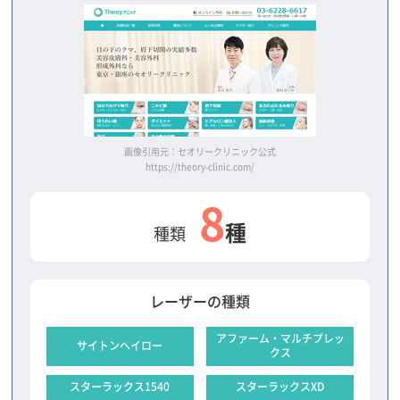
画像引用元：セオリークリニック公式
https://theory-clinic.com/
8
種
種類
レーザーの種類
アファーム・マルチプレッ
サイトンヘイロー
クス
スターラックス1540
スターラックスXD