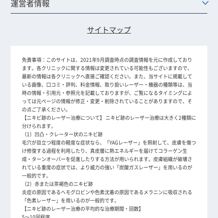
運営者情報
サイトマップ
免責事項：
このサイトは、2021年9月調査時点の調査情報を元に作成しており
ます。各クリニックに関する情報は変更されている可能性もございますので、
最新の情報は各クリニックへ直接ご確認ください。また、当サイトに掲載して
いる画像、口コミ・評判、料金情報、取り扱いレーザー・機器の種類等は、当
時の情報・引用元・参照元を記載しておりますが、ご覧になるタイミングによ
っては元ページの情報が修正・変更・削除されていることがありますので、そ
の点ご了承ください。
【ニキビ跡のレーザー治療について】 ニキビ跡のレーザー治療は大きく2種類に
分けられます。
（1）凹凸・クレーター状のニキビ跡
毛穴が目立つ程度の軽度な症状なら、「YAGレーザー」を照射して、皮膚を傷つ
け修復する過程を利用したり、真皮層に熱エネルギーを届けてコラーゲン生
成・ターンオーバーを促進したりする方法が用いられます。皮膚組織が破壊さ
れている重度の症状では、より威力の強い「炭酸ガスレーザー」を用いるのが
一般的です。
（2）赤または茶褐色のニキビ跡
炎症の原因であるヘモグロビンや色素沈着の原因であるメラニンに吸収される
「色素レーザー」を用いるのが一般的です。
【ニキビ跡のレーザー治療の平均的な治療期間・回数】
5～10回程度