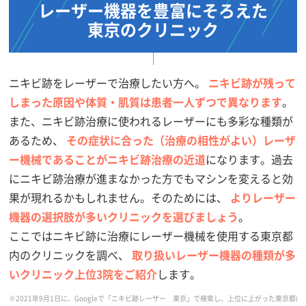
レーザー機器を
豊富にそろえた
東京のクリニック
ニキビ跡をレーザーで治療したい方へ。
ニキビ跡が残って
しまった原因や体質・肌質は患者一人ずつで異なります
。
また、ニキビ跡治療に使われるレーザーにも多彩な種類が
あるため、
その症状に合った（治療の相性がよい）レーザ
ー機械であることがニキビ跡治療の近道
になります。過去
にニキビ跡治療が進まなかった方でもマシンを変えると効
果が現れるかもしれません。そのためには、
よりレーザー
機器の選択肢が多いクリニックを選びましょう
。
ここではニキビ跡に治療にレーザー機械を使用する東京都
内のクリニックを調べ、
取り扱いレーザー機器の種類が多
いクリニック上位3院をご紹介
します。
※2021年9月1日に、Googleで「ニキビ跡レーザー 東京」で検索し、上位に上がった東