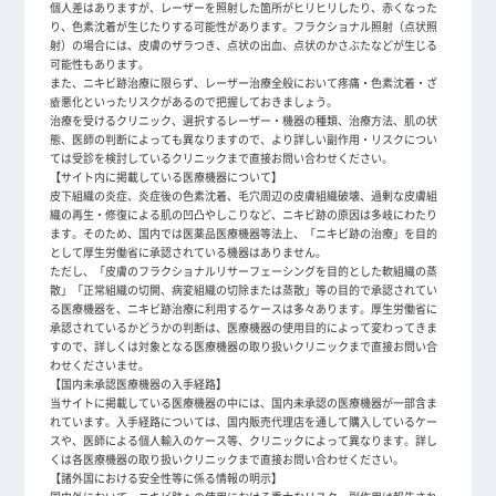
個人差はありますが、レーザーを照射した箇所がヒリヒリしたり、赤くなった
り、色素沈着が生じたりする可能性があります。フラクショナル照射（点状照
射）の場合には、皮膚のザラつき、点状の出血、点状のかさぶたなどが生じる
可能性もあります。
また、ニキビ跡治療に限らず、レーザー治療全般において疼痛・色素沈着・ざ
瘡悪化といったリスクがあるので把握しておきましょう。
治療を受けるクリニック、選択するレーザー・機器の種類、治療方法、肌の状
態、医師の判断によっても異なりますので、より詳しい副作用・リスクについ
ては受診を検討しているクリニックまで直接お問い合わせください。
【サイト内に掲載している医療機器について】
皮下組織の炎症、炎症後の色素沈着、毛穴周辺の皮膚組織破壊、過剰な皮膚組
織の再生・修復による肌の凹凸やしこりなど、ニキビ跡の原因は多岐にわたり
ます。そのため、国内では医薬品医療機器等法上、「ニキビ跡の治療」を目的
として厚生労働省に承認されている機器はありません。
ただし、「皮膚のフラクショナルリサーフェーシングを目的とした軟組織の蒸
散」「正常組織の切開、病変組織の切除または蒸散」等の目的で承認されてい
る医療機器を、ニキビ跡治療に利用するケースは多々あります。厚生労働省に
承認されているかどうかの判断は、医療機器の使用目的によって変わってきま
すので、詳しくは対象となる医療機器の取り扱いクリニックまで直接お問い合
わせくださいませ。
【国内未承認医療機器の入手経路】
当サイトに掲載している医療機器の中には、国内未承認の医療機器が一部含ま
れています。入手経路については、国内販売代理店を通して購入しているケー
スや、医師による個人輸入のケース等、クリニックによって異なります。詳し
くは各医療機器の取り扱いクリニックまで直接お問い合わせください。
【諸外国における安全性等に係る情報の明示】