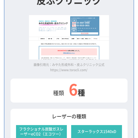
皮ふクリニック
画像引用元：みやた形成外科・皮ふクリニック公式
https://www.toracli.com/
6
種
種類
レーザーの種類
フラクショナル炭酸ガスレ
スターラックス1540xD
ーザーeCO2（エコツー）