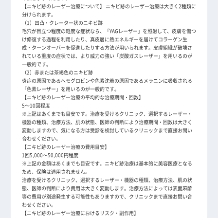
【ニキビ跡のレーザー治療について】 ニキビ跡のレーザー治療は大きく2種類に
分けられます。
（1）凹凸・クレーター状のニキビ跡
毛穴が目立つ程度の軽度な症状なら、「YAGレーザー」を照射して、皮膚を傷つ
け修復する過程を利用したり、真皮層に熱エネルギーを届けてコラーゲン生
成・ターンオーバーを促進したりする方法が用いられます。皮膚組織が破壊さ
れている重度の症状では、より威力の強い「炭酸ガスレーザー」を用いるのが
一般的です。
（2）赤または茶褐色のニキビ跡
炎症の原因であるヘモグロビンや色素沈着の原因であるメラニンに吸収される
「色素レーザー」を用いるのが一般的です。
【ニキビ跡のレーザー治療の平均的な治療期間・回数】
5～10回程度
※上記はあくまでも目安です。治療を受けるクリニック、選択するレーザー・
機器の種類、治療方法、肌の状態、医師の判断により治療期間・回数は大きく
変動しますので、気になる方は受診を検討しているクリニックまで直接お問い
合わせください。
【ニキビ跡のレーザー治療の費用目安】
1回5,000～50,000円程度
※上記の金額はあくまでも目安です。ニキビ跡治療は基本的に美容医療となる
ため、保険は適用されません。
治療を受けるクリニック、選択するレーザー・機器の種類、治療方法、肌の状
態、医師の判断により費用は大きく変動します。治療方法によっては表面麻酔
等の費用が別途発生する可能性もありますので、クリニックまで直接お問い合
わせください。
【ニキビ跡のレーザー治療におけるリスク・副作用】