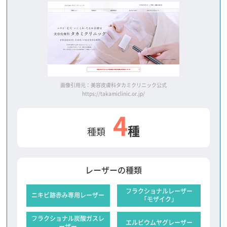
画像引用元：美容皮膚科タカミクリニック公式
https://takamiclinic.or.jp/
4
種
種類
レーザーの種類
フラクショナルレーザー
ニキビ跡赤み専用レーザー
「モザイク」
フラクショナル炭酸ガスレ
エルビウムヤグレーザー
ーザー