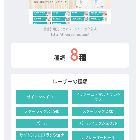
画像引用元：セオリークリニック公式
https://theory-clinic.com/
8
種
種類
レーザーの種類
アファーム・マルチプレッ
サイトンヘイロー
クス
スターラックス1540
スターラックスXD
パール
パールフラクショナル
サイトンプロフラクショナ
ナノレーザーピール
ル