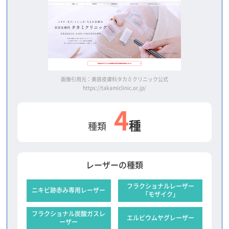
画像引用元：美容皮膚科タカミクリニック公式
https://takamiclinic.or.jp/
4
種
種類
レーザーの種類
フラクショナルレーザー
ニキビ跡赤み専用レーザー
「モザイク」
フラクショナル炭酸ガスレ
エルビウムヤグレーザー
ーザー