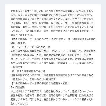
免責事項：
このサイトは、2021年9月調査時点の調査情報を元に作成しており
ます。各クリニックに関する情報は変更されている可能性もございますので、
最新の情報は各クリニックへ直接ご確認ください。また、当サイトに掲載して
いる画像、口コミ・評判、料金情報、取り扱いレーザー・機器の種類等は、当
時の情報・引用元・参照元を記載しておりますが、ご覧になるタイミングによ
っては元ページの情報が修正・変更・削除されていることがありますので、そ
の点ご了承ください。
【ニキビ跡のレーザー治療について】 ニキビ跡のレーザー治療は大きく2種類に
分けられます。
（1）凹凸・クレーター状のニキビ跡
毛穴が目立つ程度の軽度な症状なら、「YAGレーザー」を照射して、皮膚を傷つ
け修復する過程を利用したり、真皮層に熱エネルギーを届けてコラーゲン生
成・ターンオーバーを促進したりする方法が用いられます。皮膚組織が破壊さ
れている重度の症状では、より威力の強い「炭酸ガスレーザー」を用いるのが
一般的です。
（2）赤または茶褐色のニキビ跡
炎症の原因であるヘモグロビンや色素沈着の原因であるメラニンに吸収される
「色素レーザー」を用いるのが一般的です。
【ニキビ跡のレーザー治療の平均的な治療期間・回数】
5～10回程度
※上記はあくまでも目安です。治療を受けるクリニック、選択するレーザー・
機器の種類、治療方法、肌の状態、医師の判断により治療期間・回数は大きく
変動しますので、気になる方は受診を検討しているクリニックまで直接お問い
合わせください。