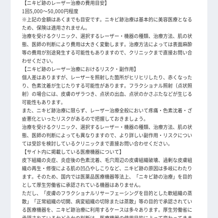
【ニキビ跡のレーザー治療の費用目安】
1回5,000～50,000円程度
※上記の金額はあくまでも目安です。ニキビ跡治療は基本的に美容医療となる
ため、保険は適用されません。
治療を受けるクリニック、選択するレーザー・機器の種類、治療方法、肌の状
態、医師の判断により費用は大きく変動します。治療方法によっては表面麻酔
等の費用が別途発生する可能性もありますので、クリニックまで直接お問い合
わせください。
【ニキビ跡のレーザー治療におけるリスク・副作用】
個人差はありますが、レーザーを照射した箇所がヒリヒリしたり、赤くなった
り、色素沈着が生じたりする可能性があります。フラクショナル照射（点状照
射）の場合には、皮膚のザラつき、点状の出血、点状のかさぶたなどが生じる
可能性もあります。
また、ニキビ跡治療に限らず、レーザー治療全般において疼痛・色素沈着・ざ
瘡悪化といったリスクがあるので把握しておきましょう。
治療を受けるクリニック、選択するレーザー・機器の種類、治療方法、肌の状
態、医師の判断によっても異なりますので、より詳しい副作用・リスクについ
ては受診を検討しているクリニックまで直接お問い合わせください。
【サイト内に掲載している医療機器について】
皮下組織の炎症、炎症後の色素沈着、毛穴周辺の皮膚組織破壊、過剰な皮膚組
織の再生・修復による肌の凹凸やしこりなど、ニキビ跡の原因は多岐にわたり
ます。そのため、国内では医薬品医療機器等法上、「ニキビ跡の治療」を目的
として厚生労働省に承認されている機器はありません。
ただし、「皮膚のフラクショナルリサーフェーシングを目的とした軟組織の蒸
散」「正常組織の切開、病変組織の切除または蒸散」等の目的で承認されてい
る医療機器を、ニキビ跡治療に利用するケースは多々あります。厚生労働省に
承認されているかどうかの判断は、医療機器の使用目的によって変わってきま